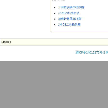
JSN防误操作程序锁
JSXGN机械闭锁
放电计数器JS-8型
JN-58二次插头座
Links：
浙ICP备14012272号-2