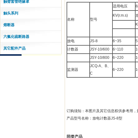
触臂套管绝缘罩
适用电压
8
触头系列
KV(r.m.s)
名称
型号
K
熔断器
六氟化硫断路器
放电
JS-8
6~35
5
其它配件产品
计数器
JSY-10/600
6~110
1
JSY-10/800
6~220
1
JCQ-A、B、
监测器
6~220
1
C
订购须知：本图片及其它信息权供参考用，
产品型号名称：放电计数器JS-8型
同类产品